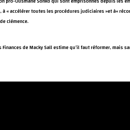
tion pro-Ousmane Sonko qui sont emprisonnés depuis les ém
, à « accélérer toutes les procédures judiciaires »et à« réco
e de clémence.
des Finances de Macky Sall estime qu’il faut réformer, mais 