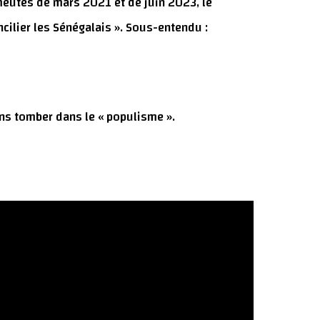
eutes de mars 2021 et de juin 2023, le
ncilier les Sénégalais ». Sous-entendu :
sans tomber dans le « populisme ».