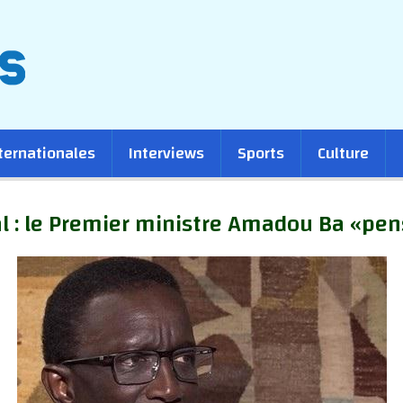
ternationales
Interviews
Sports
Culture
al : le Premier ministre Amadou Ba «pens