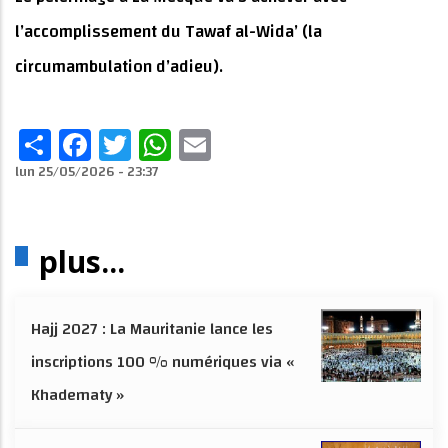
l’accomplissement du Tawaf al-Wida’ (la
circumambulation d’adieu).
Share
Facebook
Twitter
WhatsApp
Email
lun 25/05/2026 - 23:37
plus...
Hajj 2027 : La Mauritanie lance les
inscriptions 100 % numériques via «
Khadematy »