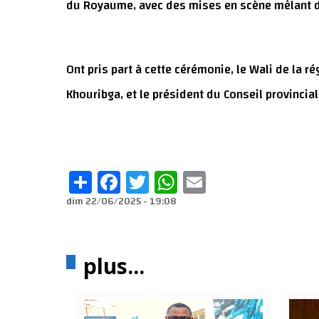
du Royaume, avec des mises en scène mêlant de
Ont pris part à cette cérémonie, le Wali de la r
Khouribga, et le président du Conseil provincial
Share
Facebook
Twitter
WhatsApp
Email
dim 22/06/2025 - 19:08
plus...