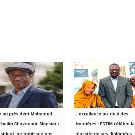
re au président Mohamed
L’excellence au-delà des
cheikh Ghazouani. Monsieur
frontières : ESTIM célèbre la
ésident, ne trahissez pas
réussite de ses diplômées