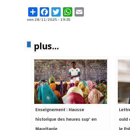
Share
Facebook
Twitter
WhatsApp
Email
ven 28/11/2025 - 19:35
plus...
Enseignement : Hausse
Lett
historique des heures sup' en
ould 
Mauritanie
le Pr