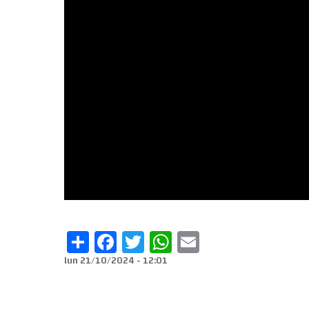
Share
Facebook
Twitter
WhatsApp
Email
lun 21/10/2024 - 12:01