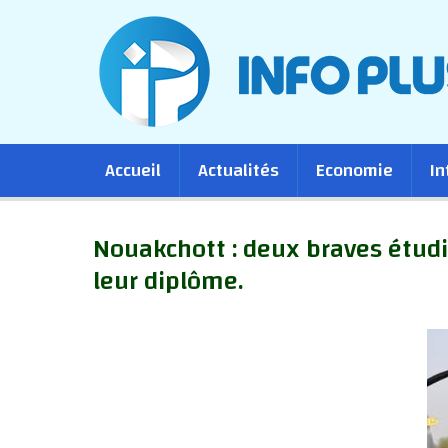
Main
Accueil
Actualités
Economie
In
navigation
Nouakchott : deux braves étud
leur diplôme.