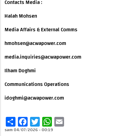
Contacts Media :
Halah Mohsen
Media Affairs & External Comms
hmohsen@acwapower.com
media.inquiries@acwapower.com
Ilham Doghmi
Communications Operations
idoghmi@acwapower.com
Share
Facebook
Twitter
WhatsApp
Email
sam 04/07/2026 - 00:19